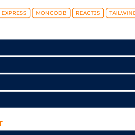
EXPRESS
MONGODB
REACTJS
TAILWIN
T