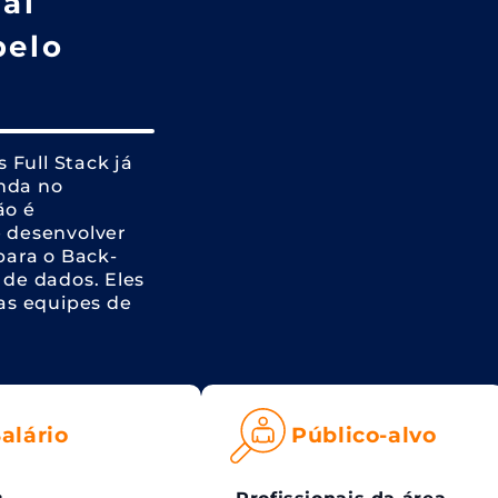
al
pelo
 Full Stack já
nda no
ão é
 desenvolver
para o Back-
de dados. Eles
s equipes de
alário
Público-alvo