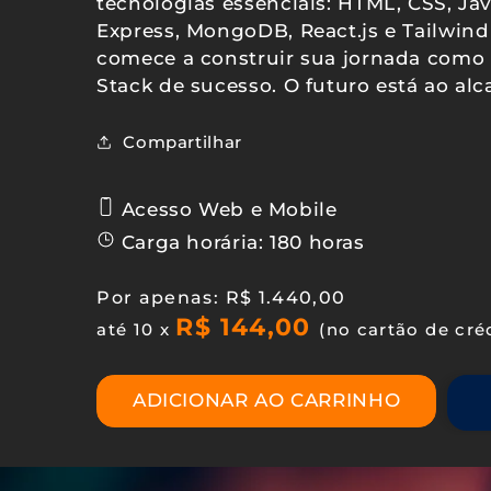
tecnologias essenciais: HTML, CSS, Java
Express, MongoDB, React.js e Tailwind
comece a construir sua jornada como
Stack de sucesso. O futuro está ao al
Compartilhar
Acesso Web e Mobile
Carga horária: 180 horas
Preço
Por apenas: R$ 1.440,00
R$ 144,00
normal
até 10 x
(no cartão de cré
ADICIONAR AO CARRINHO