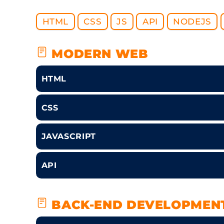
HTML
CSS
JS
API
NODEJS
MODERN WEB
HTML
CSS
JAVASCRIPT
API
BACK-END DEVELOPMEN