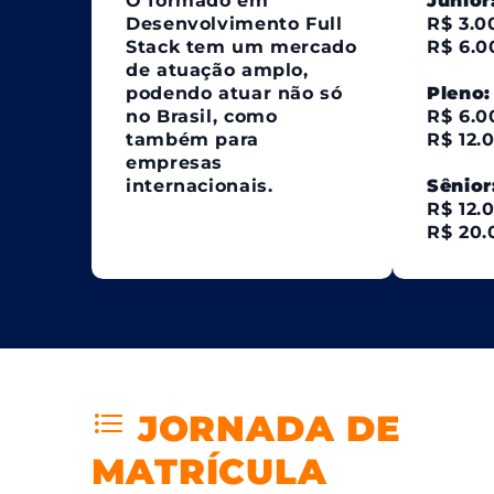
O formado em
Júnior
Desenvolvimento Full
R$ 3.0
Stack tem um mercado
R$ 6.0
de atuação amplo,
podendo atuar não só
Pleno:
no Brasil, como
R$ 6.0
também para
R$ 12.
empresas
internacionais.
Sênior
R$ 12.
R$ 20.
JORNADA DE
MATRÍCULA