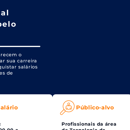
al
pelo
erecem o
r sua carreira
uistar salários
es de
alário
Público-alvo
:
Profissionais da área