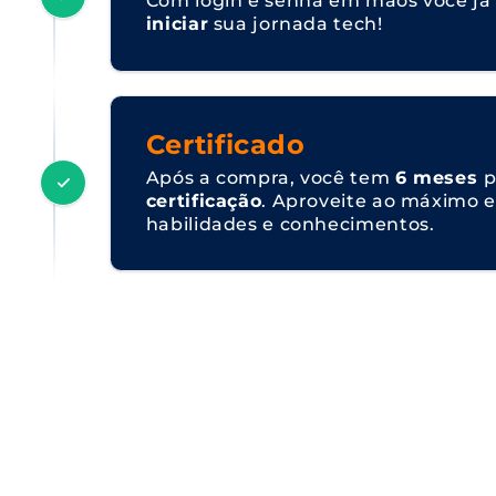
Com login e senha em mãos você j
iniciar
sua jornada tech!
Certificado
Após a compra, você tem
6 meses
p
certificação
. Aproveite ao máximo e
habilidades e conhecimentos.