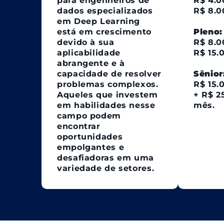
para engenheiros de
R$ 4.0
dados especializados
R$ 8.0
em Deep Learning
está em crescimento
Pleno:
devido à sua
R$ 8.0
aplicabilidade
R$ 15.
abrangente e à
capacidade de resolver
Sênior
problemas complexos.
R$ 15.
Aqueles que investem
+ R$ 2
em habilidades nesse
mês.
campo podem
encontrar
oportunidades
empolgantes e
desafiadoras em uma
variedade de setores.