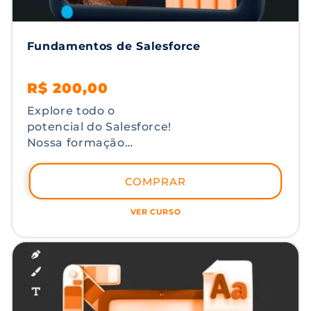
Fundamentos de Salesforce
Preço
Preço
R$ 200,00
normal
promocional
Explore todo o
potencial do Salesforce!
Nossa formação
cuidadosamente
estruturada abrange
COMPRAR
desde os conceitos
básicos até a
VER CURSO
personalização
avançada, capacitando
você a dominar a
plataforma líder em
CRM e te prepara para
a primeira certificação