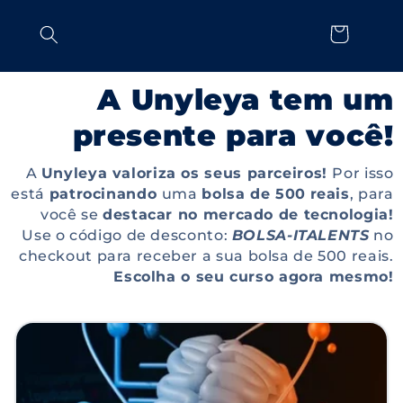
Pular
para o
Fazer
Carrinho
conteúdo
login
A Unyleya tem um
presente para você!
A
Unyleya valoriza os seus parceiros!
Por isso
está
patrocinando
uma
bolsa de 500
reais
, para
você se
destacar no mercado de tecnologia!
Use o código de desconto:
BOLSA-ITALENTS
no
checkout para receber a sua bolsa de 500 reais.
Escolha o seu curso agora mesmo!