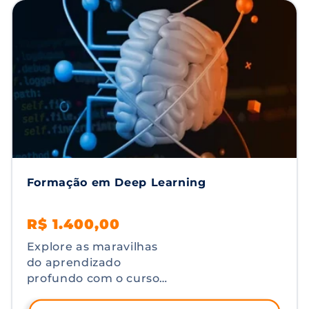
curso a pessoa
estudante estará em
contato com as
melhores práticas do
mercado visando
aplicá-las em projetos
reais.
Formação em Deep Learning
Preço
Preço
R$ 1.400,00
normal
promocional
Explore as maravilhas
do aprendizado
profundo com o curso
"Formação em Deep