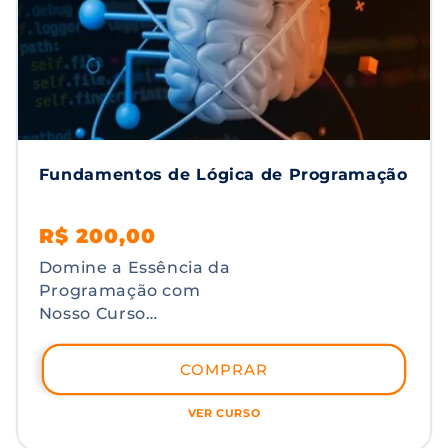
Fundamentos de Lógica de Programação
Preço
Preço
R$ 200,00
normal
promocional
Domine a Essência da
Programação com
Nosso Curso
Abrangente de Lógica
de Programação Você
COMPRAR
já sonhou em
desvendar os segredos
VER CURSO
por trás dos códigos de