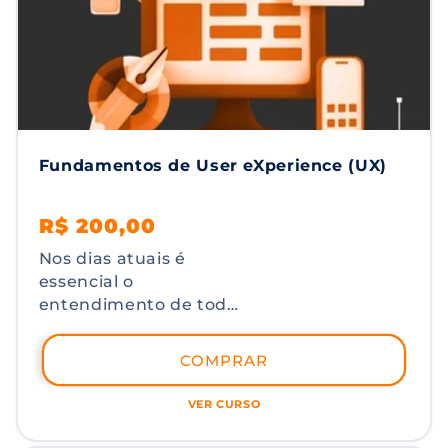
Salesforce, a Salesforce
Associate Certification.
Fundamentos de User eXperience (UX)
Preço
Preço
R$ 200,00
normal
promocional
Nos dias atuais é
essencial o
entendimento de toda
a jornada de
eXperiência do Usuário
COMPRAR
como forma de
maximizar o potencial
VER CURSO
de seu produto e/ou
serviço. No nosso