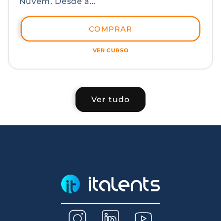
Nuvem. Desde a
introdução aos
fundamentos de
COMPRAR
segurança na AWS até
estratégias avançadas
VER CURSO
de proteção, nosso
programa aborda
tópicos cruciais,
incluindo o acesso a
Ver tudo
recursos, segurança da
infraestrutura,
proteção de dados e
práticas essenciais de
registro e
monitoramento.
Desenvolva as
habilidades para
garantir ambientes
seguros na AWS e saiba
como responder e