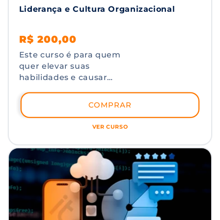
Liderança e Cultura Organizacional
Preço
Preço
R$ 200,00
normal
promocional
Este curso é para quem
quer elevar suas
habilidades e causar
um impacto real no
ambiente de trabalho.
COMPRAR
Com ferramentas
práticas e estratégias
VER CURSO
eficazes, você
aprenderá a liderar
com confiança, alinhar
a liderança à estratégia
da empresa e
influenciar
positivamente a cultura
organizacional. Ideal