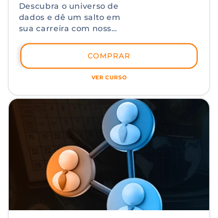
normal
promocional
Descubra o universo de
dados e dê um salto em
sua carreira com nosso
curso abrangente de
Fundamentos de
COMPRAR
Ciências de Dados.
Desde Python até
VER CURSO
Pandas, mergulhe nas
ferramentas essenciais
e explore análises
avançadas através da
Análise Exploratória de
Dados.